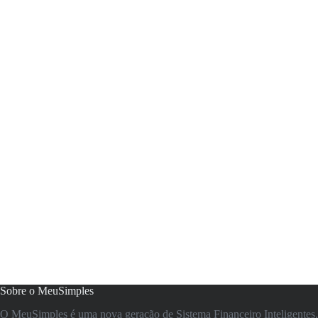
Sobre o MeuSimples
O MeuSimples é uma nova geração de Sistema Financeiro Inteligentes, 