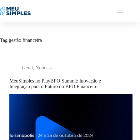
Pular
para
o
conteúdo
Tag
gestão financeira
Geral
,
Notícias
MeuSimples no PlayBPO Summit: Inovação e
Integração para o Futuro do BPO Financeiro