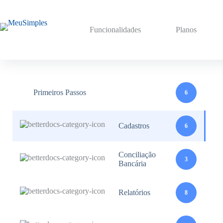
Pular
para
o
Funcionalidades
Planos
conteúdo
Primeiros Passos
6
Cadastros
6
Conciliação
3
Bancária
Relatórios
8