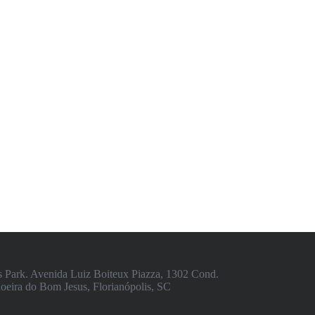
 Park. Avenida Luiz Boiteux Piazza, 1302 Cond.
eira do Bom Jesus, Florianópolis, SC