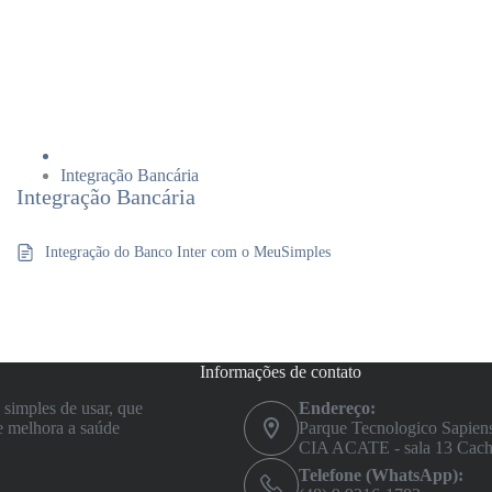
Integração Bancária
Integração Bancária
Integração do Banco Inter com o MeuSimples
Informações de contato
simples de usar, que
Endereço:
e melhora a saúde
Parque Tecnologico Sapiens
CIA ACATE - sala 13 Cacho
Telefone (WhatsApp):