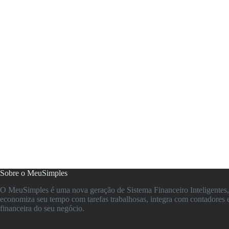
Sobre o MeuSimples
O MeuSimples é uma nova geração de Sistema Financeiro Inteligentes, 
economiza seu tempo com tarefas trabalhosas, integra com contadores 
financeira do seu negócio.