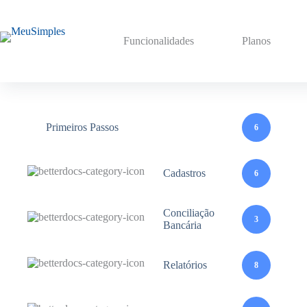
Pular
para
o
Funcionalidades
Planos
conteúdo
Primeiros Passos
6
Cadastros
6
Conciliação
3
Bancária
Relatórios
8